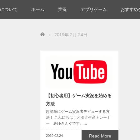
について
ホーム
実況
アプリゲーム
おすすめ
Home
2019年 2月 24日
【初心者用】ゲーム実況を始める
方法
超簡単にゲーム実況者デビューする方
法！ こんにちは！オタク生産トレーナ
ー みゆきんぐです。…
Read More
2019.02.24