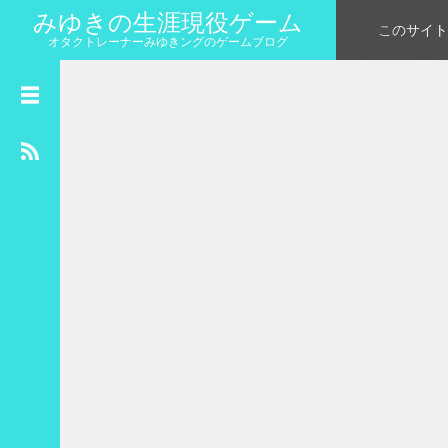
みゆきの生涯現役ゲーム
このサイト
オタクトレーナーみゆきングのゲームブログ
カ
レ
ン
ダ
ー
2019年2月
月
火
水
木
金
土
日
1
2
3
4
5
6
7
8
9
10
11
12
13
14
15
16
17
18
19
20
21
22
23
24
25
26
27
28