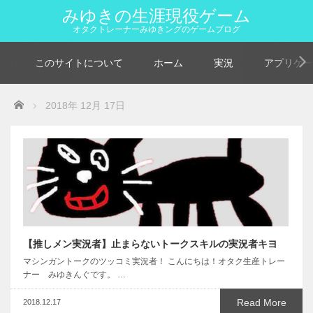
みゆきの生涯現役ゲーム
オタクトレーナーみゆきングのゲームブログ
このサイトについて
ホーム
実況
アプリゲー
Home
2018年 12月 17日
【推しメン実況者】止まらないトークスキルの実況者キヨ
マシンガントークのツッコミ実況者！ こんにちは！オタク生産トレー
ナー みゆきんぐです。 …
Read More
2018.12.17