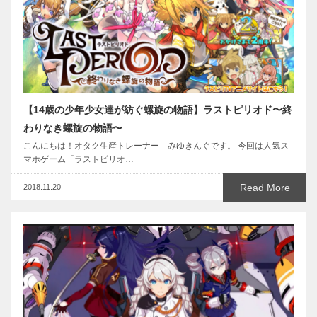
【14歳の少年少女達が紡ぐ螺旋の物語】ラストピリオド〜終
わりなき螺旋の物語〜
こんにちは！オタク生産トレーナー みゆきんぐです。 今回は人気ス
マホゲーム「ラストピリオ…
Read More
2018.11.20