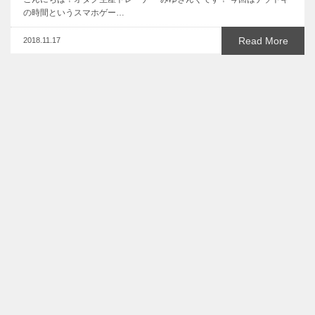
の時間というスマホゲー…
Read More
2018.11.17
【推しゲーム実況】2BRO./弟者,兄者,おついちの「ガチャろ
く」
懐かしいすごろくゲーム！「ガチャろく」 こんにちは！オタク生産ト
レーナー みゆきんぐです。…
Read More
2019.01.31