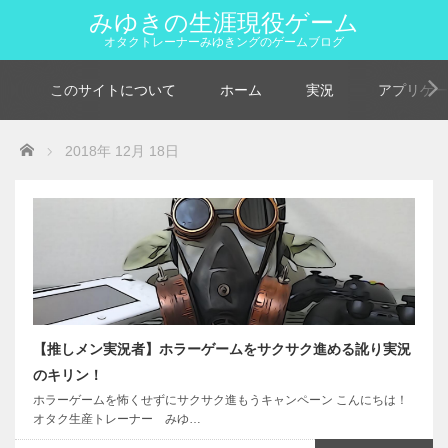
みゆきの生涯現役ゲーム
オタクトレーナーみゆきングのゲームブログ
このサイトについて
ホーム
実況
アプリゲー
Home
2018年 12月 18日
【推しメン実況者】ホラーゲームをサクサク進める訛り実況
のキリン！
ホラーゲームを怖くせずにサクサク進もうキャンペーン こんにちは！
オタク生産トレーナー みゆ…