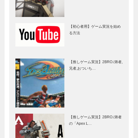
【初心者用】ゲーム実況を始め
る方法
【推しゲーム実況】2BRO./弟者,
兄者,おついち…
【推しゲーム実況】2BRO./弟者
の「Apex L…