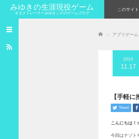
みゆきの生涯現役ゲーム
このサイト
オタクトレーナーみゆきングのゲームブログ
カ
Home
レ
アプリゲーム
ン
ダ
ー
2018
2018年11月
11.17
月
火
水
木
金
土
日
1
2
3
4
5
6
7
8
9
10
11
【手軽に
12
13
14
15
16
17
18
Tweet
19
20
21
22
23
24
25
こんにちは！
26
27
28
29
30
今回はナゾト