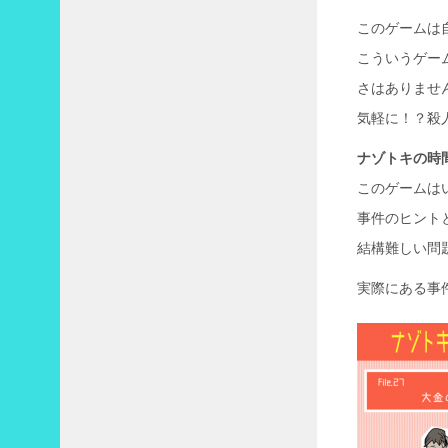
このゲームは
1
こういうゲー
2
さはありませ
月
»
気軽に！？殺
ナゾトキの時
このゲームは
事件のヒント
結構難しい問
実際にある事