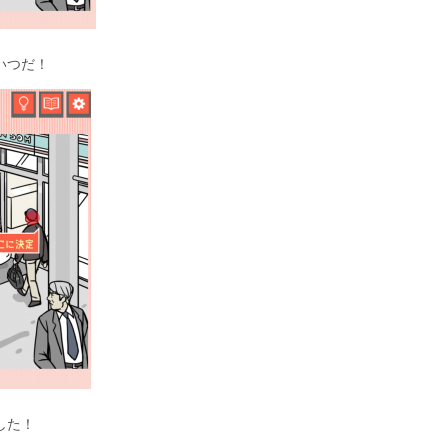
いつだ！
した！