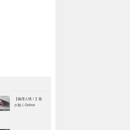
【義理人情！】龍
が如くOnline