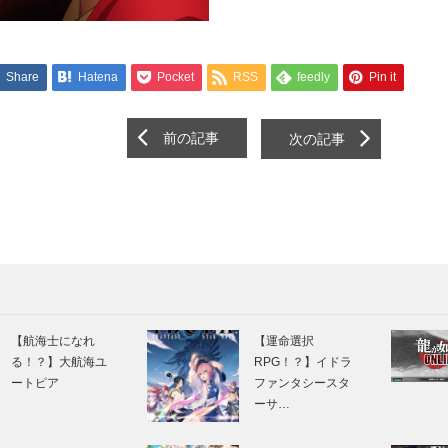
Share
Hatena
Pocket
RSS
feedly
Pin it
前の記事
次の記事
【航海士になれ
【運命選択
る！？】大航海ユ
RPG！？】イドラ
ートピア
ファンタシースタ
ーサ…