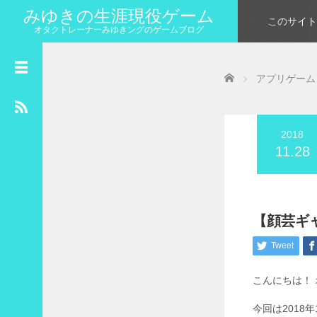
みゆきの生涯現役ゲーム
このサイト
オタクトレーナーみゆきングのゲームブログ
カ
Home
レ
アプリゲーム
ン
ダ
ー
2018
2018年11月
11.28
月
火
水
木
金
土
日
1
2
3
4
5
6
7
8
9
10
11
【顔芸ギ
12
13
14
15
16
17
18
Tweet
19
20
21
22
23
24
25
こんにちは！
26
27
28
29
30
今回は2018年