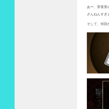
あ〜、芽亜里
ざんねんすぎ
そして、何回