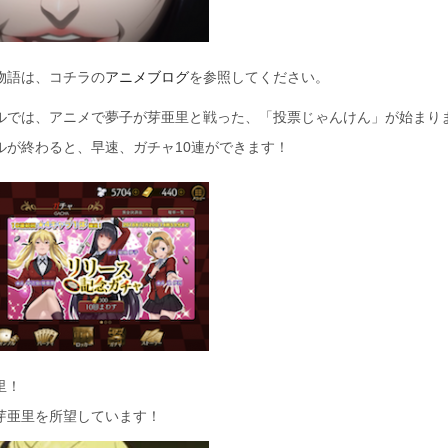
物語は、コチラの
アニメブログ
を参照してください。
ルでは、アニメで夢子が芽亜里と戦った、「投票じゃんけん」が始まり
ルが終わると、早速、ガチャ10連ができます！
里！
芽亜里を所望しています！