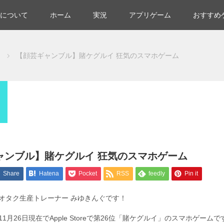
について
ホーム
実況
アプリゲーム
おすすめ
【顔芸ギャンブル】賭ケグルイ 狂気のスマホゲーム
ャンブル】賭ケグルイ 狂気のスマホゲーム
Share
Hatena
Pocket
RSS
feedly
Pin it
 オタク生産トレーナー みゆきんぐです！
11月26日現在でApple Storeで第26位「賭ケグルイ」のスマホゲームで