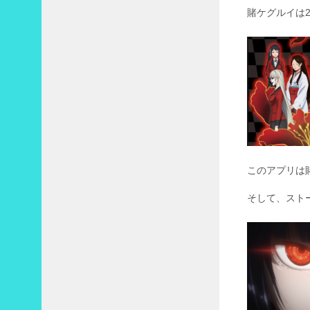
賭ケグルイは
1
2
月
»
このアプリは
そして、スト