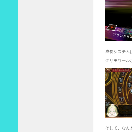
成長システム
グリモワール
そして、なん