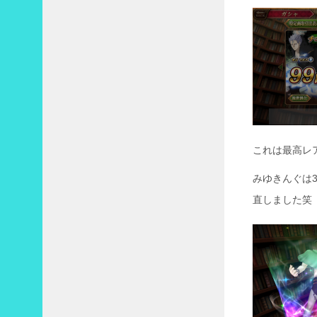
これは最高レ
みゆきんぐは
直しました笑