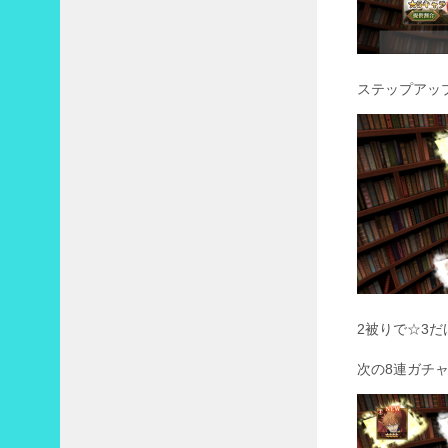
ステップアッ
2被りで☆3だ
次の8連ガチ