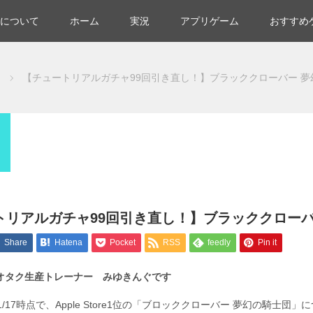
について
ホーム
実況
アプリゲーム
おすすめ
【チュートリアルガチャ99回引き直し！】ブラッククローバー 夢
トリアルガチャ99回引き直し！】ブラッククローバ
Share
Hatena
Pocket
RSS
feedly
Pin it
オタク生産トレーナー みゆきんぐです
11/17時点で、Apple Store1位の「ブロッククローバー 夢幻の騎士団