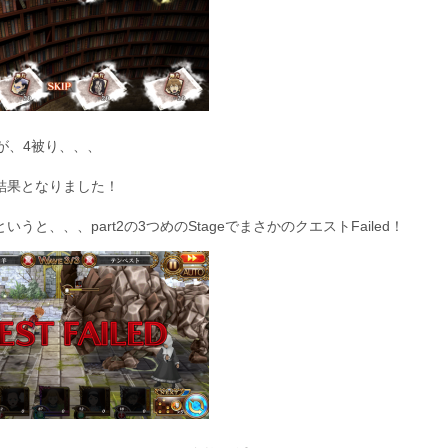
が、4被り、、、
結果となりました！
うと、、、part2の3つめのStageでまさかのクエストFailed！