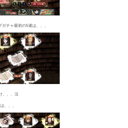
プガチャ最初の5連は、、、
け、、、泣
ャは、、、