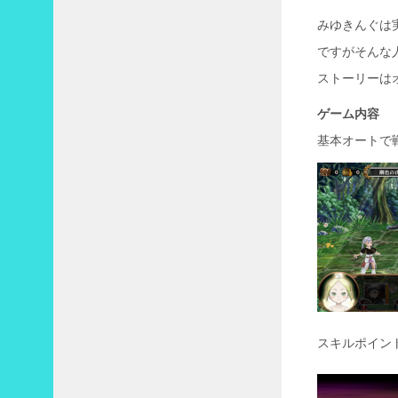
みゆきんぐは
1
ですがそんな
2
ストーリーは
月
»
ゲーム内容
基本オートで
スキルポイン