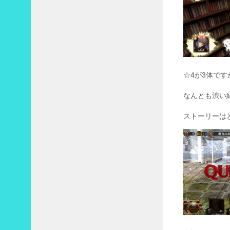
☆4が3体です
なんとも渋い
ストーリーはとい