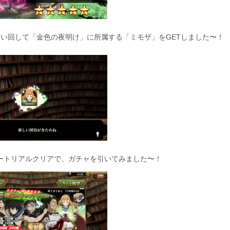
らい回して「金色の夜明け」に所属する「ミモザ」をGETしました〜！
ートリアルクリアで、ガチャを引いてみました〜！