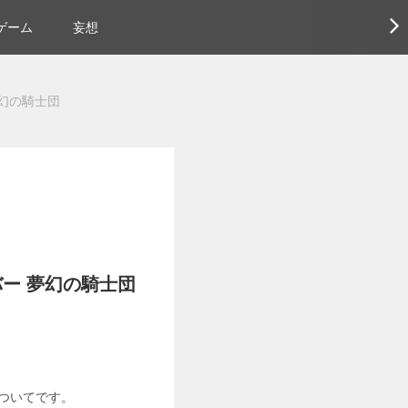
ゲーム
妄想
幻の騎士団
ー 夢幻の騎士団
」についてです。